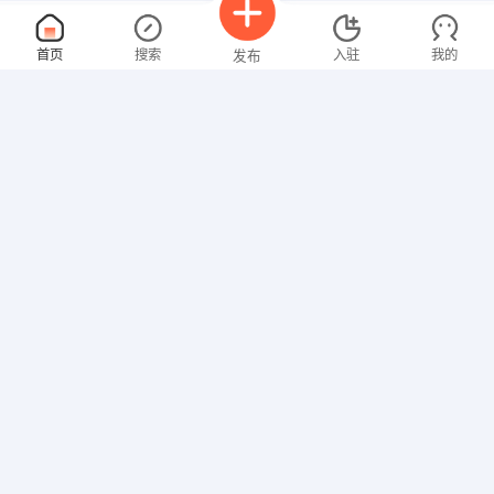
市场活动策划
面议
首页
搜索
入驻
我的
发布
08-07
性别不限
经验不限
乐清龙华丰田汽车销售服务有限公司
申请
乐清市北白象镇塘下工业区（长城集团对面）
客服∕热线咨询
面议
招聘信息
求职简历
08-07
性别不限
经验不限
乐清交友中心
申请
北白象镇
仪表工
面议
08-07
性别不限
经验不限
永固集团股份有限公司
申请
浙乐清市柳市长荣路27号∕长虹路127号