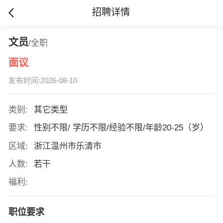
招聘详情
文员
/全职
面议
发布时间:2026-08-10
类别:
其它类型
要求:
性别不限/ 学历不限/经验不限/年龄20-25（岁）
区域:
浙江温州市乐清市
人数:
若干
福利:
职位要求