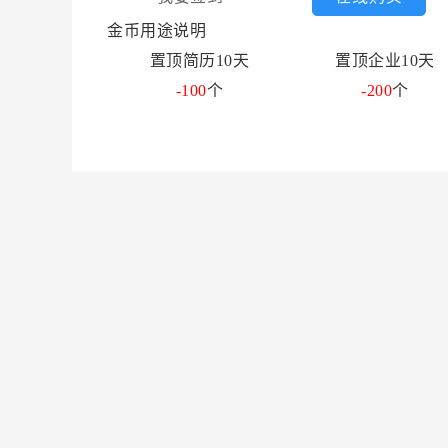
金币用途说明
置顶简历10天
置顶企业10天
-100
个
-200
个