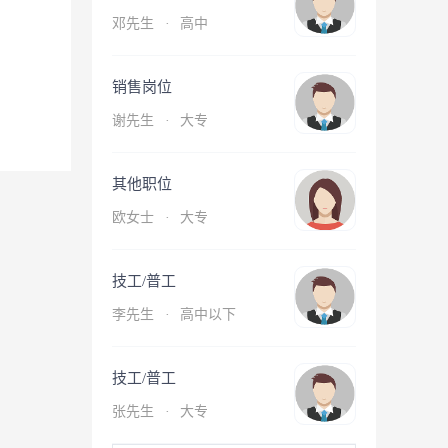
邓先生
·
高中
销售岗位
谢先生
·
大专
其他职位
欧女士
·
大专
技工/普工
李先生
·
高中以下
技工/普工
张先生
·
大专