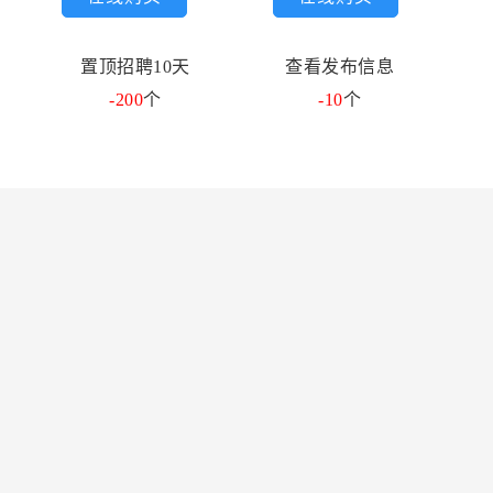
置顶招聘10天
查看发布信息
-200
个
-10
个