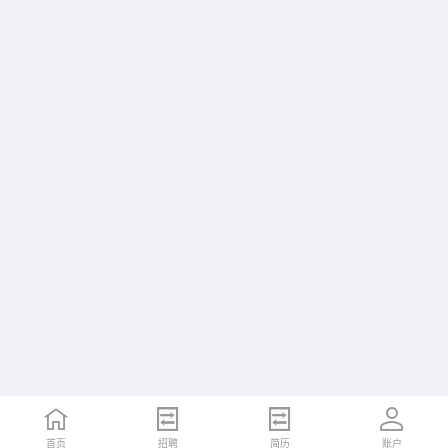
首页
招聘
简历
账户